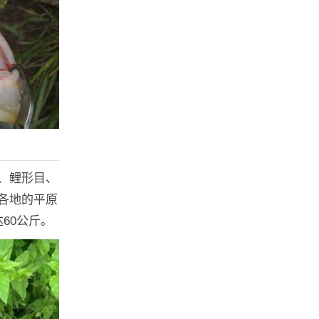
、鲤形目、
各地的平原
60公斤。