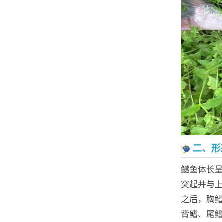
二、形
鳡鱼体长
突起并与
之后，胸
背鳍、尾