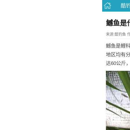
酷
鳡鱼是
来源:酷钓鱼 作者:
鳡鱼是鲤
地区均有
达60公斤