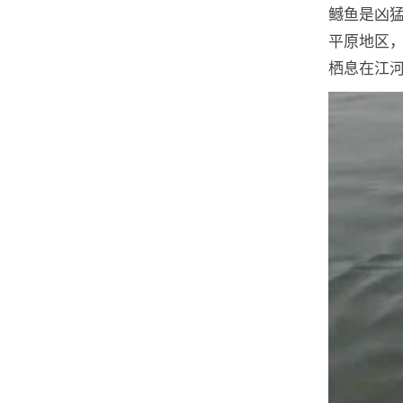
鳡鱼是凶
平原地区
栖息在江