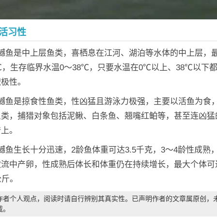
活习性
：鳡鱼是中上层鱼类，喜栖息在江河、湖泊等水体的中上层，
0℃，生存临界水温0～38℃，只要水温在0℃以上、38℃以下
积极性。
：鳡鱼是掠食性鱼类，性凶猛且游泳力极强，主要以活鱼为食
鱼类，捕猎对象包括泥鳅、白条鱼、翘嘴红鲌等，甚至连凶猛
谱上。
鳡鱼生长十分迅速，2龄鱼体重可达3.5千克，3～4龄性成熟，
激流中产卵，性成熟后体长和体重仍在持续增长，最大个体可
公斤。
作者个人观点，阅读时请自行辨别其真实性。已声明作者的文章属原创，
载。