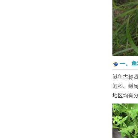
一、鱼
鳡鱼古称
鲤科、鳡
地区均有分