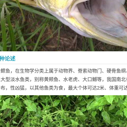
种论述
贤鳏鱼，在生物学分类上属于动物界、脊索动物门、硬骨鱼纲
属大型淡水鱼类，别称黄颊鱼、水老虎、大口鳡等，我国南北
布，性凶猛，以其他鱼类为食，最大个体可达2米、体重可达