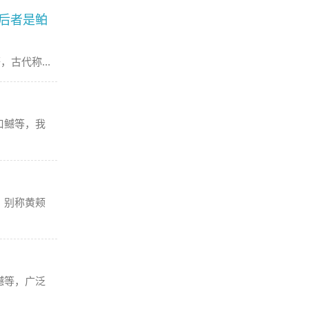
后者是鲌
古代称...
口鳡等，我
，别称黄颊
鳡等，广泛