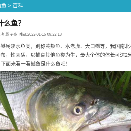
钓鱼
>
百科
什么鱼？
黔子夜 时间:2022-01-15 09:22:18
科鳡属淡水鱼类，别称黄颊鱼、水老虎、大口鳡等，我国南北
分布，性凶猛，以捕食其他鱼类为生，最大个体的体长可达2
，下面来看一看鳡鱼是什么鱼吧！