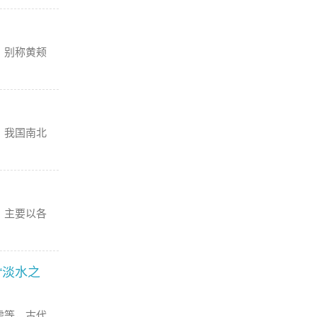
，别称黄颊
，我国南北
，主要以各
“淡水之
虎等，古代