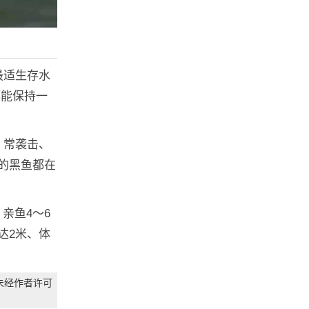
最适生存水
都能保持一
，常袭击、
的黑鱼都在
亲鱼4～6
达2米、体
未经作者许可