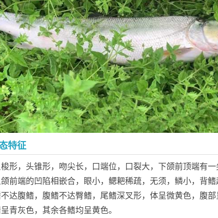
态特征
呈梭形，头锥形，吻尖长，口端位，口裂大，下颌前顶端有一
上颌前端的凹陷相嵌合，眼小，鳃耙稀疏，无须，鳞小，背鳍
鳍不达腹鳍，腹鳍不达臀鳍，尾鳍深叉形，体呈微黄色，腹部
鳍呈青灰色，其余各鳍均呈黄色。