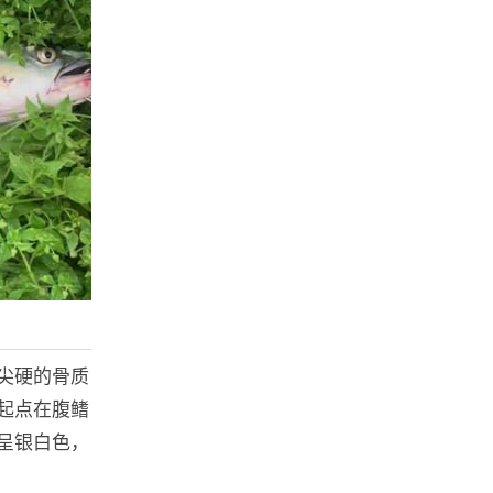
尖硬的骨质
起点在腹鳍
呈银白色，