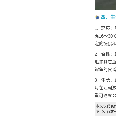
四、生
1、环境
温16～3
定的摄食
2、食性
追捕其它
鳡鱼的食
3、生长：
月在江河
重可达60
本文仅代表
不得进行转