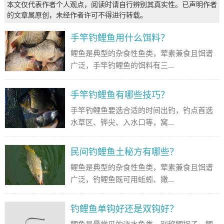
本文仅代表作者个人观点，阅读时请自行辨别其真实性。已声明作者
的文章属原创，未经作者许可不得进行转载。
手竿钓鲤鱼用什么饵料？
鲤鱼是典型的杂食性鱼类，荤素兼食且饵谱
广泛，手竿钓鲤鱼的饵料有三...
手竿钓鲤鱼有哪些技巧？
手竿钓鲤鱼要选合适的时间出钓，钓点首选
水草区、铧尖、入水口等，窝...
民间钓鲤鱼土秘方有哪些？
鲤鱼是典型的杂食性鱼类，荤素兼食且饵谱
广泛，钓鲤鱼既可用蚯蚓、嫩...
钓鲤鱼单钩好还是双钩好？