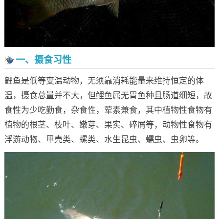
一、摄食习性
鲤鱼是低等变温动物，无须靠消耗能量来维持恒定的体
温，摄食总量并不大，但鲤鱼属无胃鱼种且肠道细短，故
食性为少吃勤食，杂食性，荤素兼食，其中植物性食物有
植物的根茎、枝叶、嫩芽、果实、碎屑等，动物性食物有
浮游动物、甲壳类、螺类、水生昆虫、蠕虫、虫卵等。