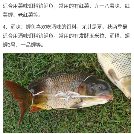
适合用薯味饵料钓鲤鱼，常用的有红薯、九一八薯味、红
薯鲤、老红薯等。
4、酒味：鲤鱼喜欢吃酒味的饵料，尤其是夏、秋两季最
适合用酒味饵料钓鲤鱼，常用的有发酵玉米粒、酒糟、螺
鲤3号、一品鲤等。