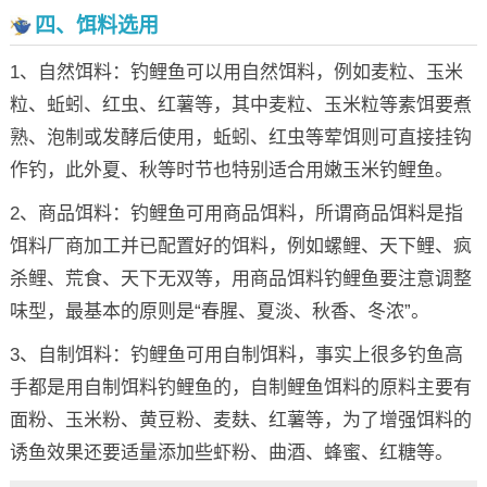
四、饵料选用
1、自然饵料：钓鲤鱼可以用自然饵料，例如麦粒、玉米
粒、蚯蚓、红虫、红薯等，其中麦粒、玉米粒等素饵要煮
熟、泡制或发酵后使用，蚯蚓、红虫等荤饵则可直接挂钩
作钓，此外夏、秋等时节也特别适合用嫩玉米钓鲤鱼。
2、商品饵料：钓鲤鱼可用商品饵料，所谓商品饵料是指
饵料厂商加工并已配置好的饵料，例如螺鲤、天下鲤、疯
杀鲤、荒食、天下无双等，用商品饵料钓鲤鱼要注意调整
味型，最基本的原则是“春腥、夏淡、秋香、冬浓”。
3、自制饵料：钓鲤鱼可用自制饵料，事实上很多钓鱼高
手都是用自制饵料钓鲤鱼的，自制鲤鱼饵料的原料主要有
面粉、玉米粉、黄豆粉、麦麸、红薯等，为了增强饵料的
诱鱼效果还要适量添加些虾粉、曲酒、蜂蜜、红糖等。