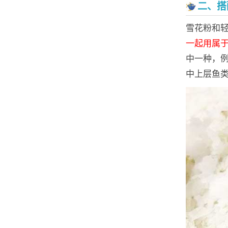
二、搭
雪花粉和
一起用属
中一种，
中上层鱼