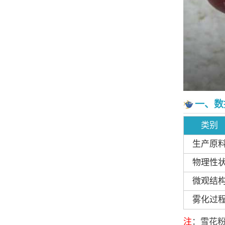
一、数
类别
生产原
物理性
微观结
雾化过
注
：雪花