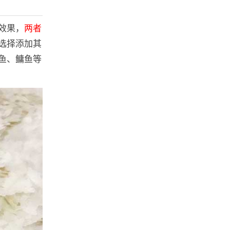
效果，
两者
选择添加其
鱼、鳙鱼等