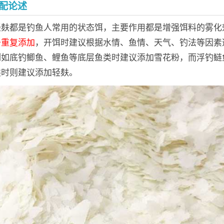
配论述
轻麸都是钓鱼人常用的状态饵，主要作用都是增强饵料的雾化
于重复添加
，开饵时建议根据水情、鱼情、天气、钓法等因素
例如底钓鲫鱼、鲤鱼等底层鱼类时建议添加雪花粉，而浮钓鲢
类时则建议添加轻麸。