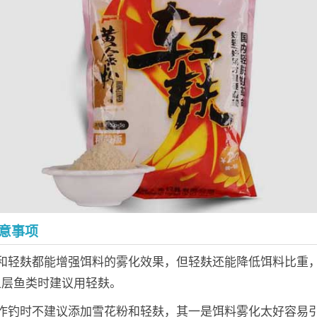
意事项
粉和轻麸都能增强饵料的雾化效果，但轻麸还能降低饵料比重
上层鱼类时建议用轻麸。
外作钓时不建议添加雪花粉和轻麸，其一是饵料雾化太好容易