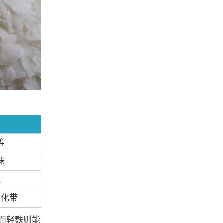
等
味
粒
雾化带
而轻麸则能