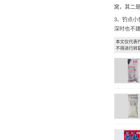
窝，其二
3、钓点
深时也不
本文仅代表
不得进行转