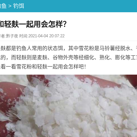
钓鱼
>
钓饵
和轻麸一起用会怎样？
黔子夜 时间:2021-04-04 20:07:22
轻麸都是钓鱼人常用的状态饵，其中雪花粉是马铃薯经脱水、
成的，而轻麸则是麦麸、谷物外壳等经细化、熟化、膨化等工
来看一看雪花粉和轻麸一起用会怎样吧！