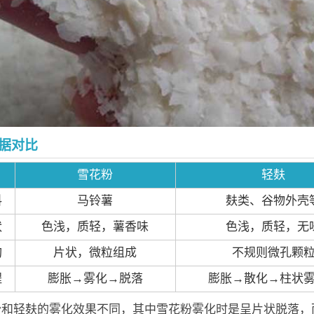
据对比
雪花粉
轻麸
料
马铃薯
麸类、谷物外壳
状
色浅，质轻，薯香味
色浅，质轻，无
构
片状，微粒组成
不规则微孔颗
程
膨胀→雾化→脱落
膨胀→散化→柱状
粉和轻麸的雾化效果不同，其中雪花粉雾化时是呈片状脱落，