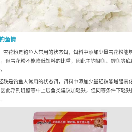
钓鱼情
粉：雪花粉是钓鱼人常用的状态饵，饵料中添加少量雪花粉能
性，但雪花粉不能降低饵料的比重，因此主钓鲫鱼、鲤鱼等底
粉。
：轻麸是钓鱼人常用的状态饵，饵料中添加少量轻麸能增强雾
，因此浮钓鲢鳙等中上层鱼类建议加轻麸，但同等条件下轻麸
鱼。