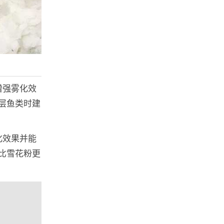
增强雾化效
层鱼类时建
化效果并能
比雪花粉更