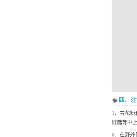
四、注
1、雪花
鲢鳙等中
2、在野