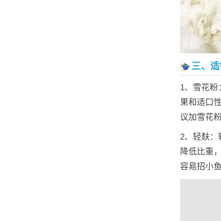
三、适
1、雪花
果和适口
议加雪花
2、轻麸
降低比重
容易招小