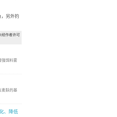
鱼，另外钓
未经作者许可
增强饵料雾
在麦麸的基
化、降低