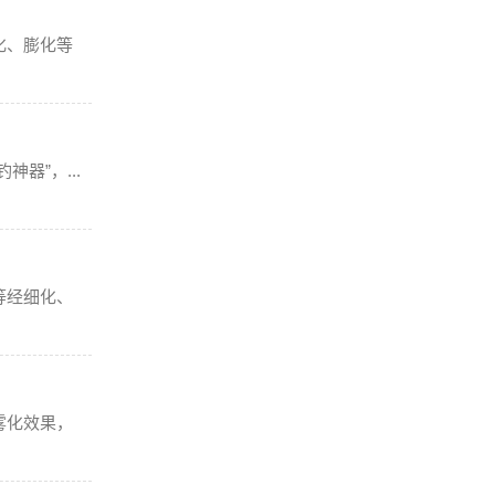
化、膨化等
器”，...
等经细化、
雾化效果，