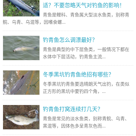
适？不要忽略天气对钓鱼的影响！
青鱼是鲤科、青鱼属大型淡水鱼类，别称青
鲩、乌青、乌混等，因嗜食螺...
钓青鱼怎么调漂最好？
青鱼是典型的中下层鱼类，一般情况下都在
水体中下层活动，钓青鱼主流...
冬季黑坑钓青鱼绝招有哪些？
冬季黑坑钓青鱼要选晴朗天气出钓，在类似
正方形的黑坑中要钓四个角，...
钓青鱼打窝连续打几天？
青鱼是常见的淡水鱼类，别称青鲩、乌青、
黑混等，因体色多呈青灰色而...