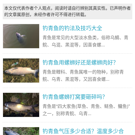
本文仅代表作者个人观点，阅读时请自行辨别其真实性。已声明作者
的文章属原创，未经作者许可不得进行转载。
钓青鱼的钓法及技巧大全
青鱼是常见的大型淡水鱼类，俗称乌鲭、青
鲩、乌混、黑混等，因喜食螺...
钓青鱼用螺蛳好还是螺蛳肉好？
青鱼是鲤科、青鱼属唯一的物种，别称青
鲩、乌青、黑混等，又因喜食螺...
钓青鱼螺蛳打窝要砸碎吗？
青鱼是“四大家鱼(草鱼、青鱼、鲢鱼、鳙鱼)”
之一，别称青鲩、乌青...
钓青鱼气压多少合适？温度多少合