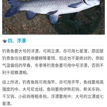
四、浮漂
钓青鱼要大号的浮漂，可用立漂，亦可用七星漂，原因是
钓青鱼往往都是用螺蛳等重饵，但这也不是绝对的，例如
气温偏低的早春、冬季等钓青鱼要可用中号浮漂，否则不
利于观察漂相。
综上所述，钓青鱼既可用海竿，亦可用手竿，鱼线要用高
强度的中、大号尼龙线，鱼钩要用伊势尼钩、新关东钩、
千又钩、小矶钩等粗条钩，浮漂要用中、大号的立漂或七
星漂。