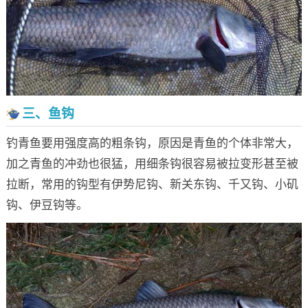
三、鱼钩
钓青鱼要用强度高的粗条钩，原因是青鱼的个体非常大，
加之青鱼的冲劲也很猛，用细条钩很容易被拉变形甚至被
拉断，常用的钩型有伊势尼钩、新关东钩、千又钩、小矶
钩、伊豆钩等。