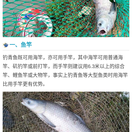
一、鱼竿
钓青鱼既可用海竿，亦可用手竿，其中海竿可用普通海
竿、矶钓竿或前打竿，而手竿则建议用6.3米以上的综合
竿、鲤鱼竿或大物竿，事实上钓青鱼等大型鱼类时用海竿
比用手竿更有优势。