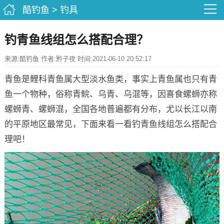
酷钓鱼
>
钓具
钓青鱼线组怎么搭配合理？
来源:酷钓鱼 作者:黔子夜 时间:2021-06-10 20:52:17
青鱼是鲤科青鱼属大型淡水鱼类，事实上青鱼属也只有青
鱼一个物种，俗称青鲩、乌青、乌混等，因喜食螺蛳亦称
螺蛳青、螺蛳混，全国各地普遍都有分布，尤以长江以南
的平原地区最常见，下面来看一看钓青鱼线组怎么搭配合
理吧！