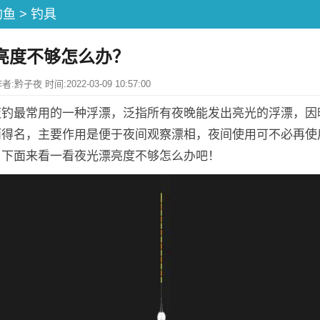
钓鱼
>
钓具
亮度不够怎么办？
黔子夜 时间:2022-03-09 10:57:00
夜钓最常用的一种浮漂，泛指所有夜晚能发出亮光的浮漂，因
而得名，主要作用是便于夜间观察漂相，夜间使用可不必再使
，下面来看一看夜光漂亮度不够怎么办吧！