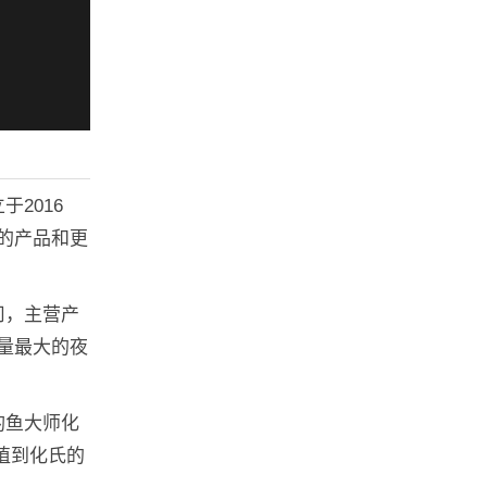
2016
的产品和更
司，主营产
量最大的夜
钓鱼大师化
植到化氏的