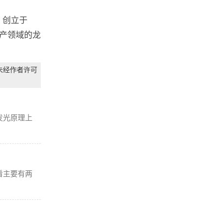
，创立于
生产领域的龙
未经作者许可
发光原理上
看主要有两