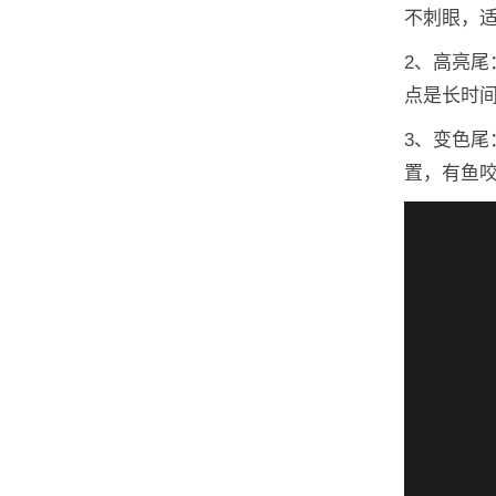
不刺眼，
2、高亮
点是长时
3、变色
置，有鱼