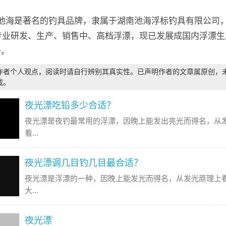
：池海是著名的钓具品牌，隶属于湖南池海浮标钓具有限公司
，专业研发、生产、销售中、高档浮漂，现已发展成国内浮漂
一。
作者个人观点，阅读时请自行辨别其真实性。已声明作者的文章属原创，
载。
夜光漂吃铅多少合适？
夜光漂是夜钓最常用的浮漂，因晚上能发出亮光而得名，从
看...
夜光漂调几目钓几目最合适？
夜光漂是浮漂的一种，因晚上能发光而得名，从发光原理上
大...
夜光漂