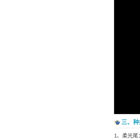
三、种
1、柔光