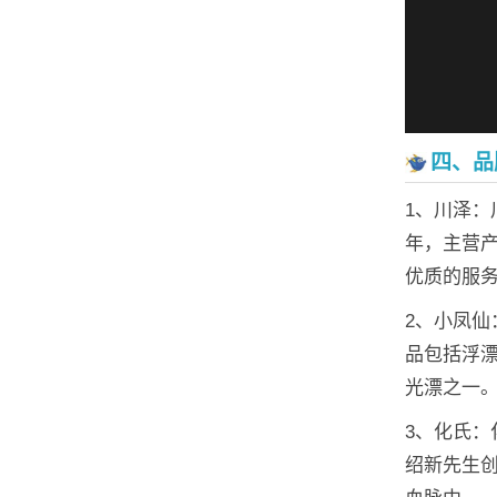
四、品
1、川泽：
年，主营
优质的服
2、小凤
品包括浮
光漂之一
3、化氏
绍新先生创