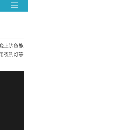
晚上钓鱼能
用夜钓灯等