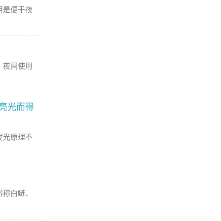
用是便于夜
，夜间使用
亮光而得
发光原理不
俗称白鲢、