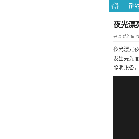
酷
夜光漂
来源:酷钓鱼 作者:
夜光漂是
发出亮光
照明设备