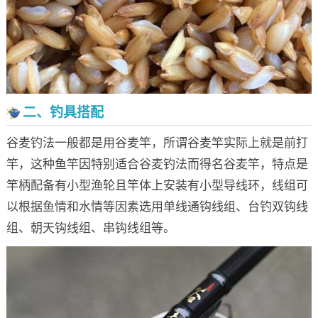
二、钓具搭配
谷麦钓法一般都是用谷麦竿，所谓谷麦竿实际上就是前打
竿，这种鱼竿因特别适合谷麦钓法而得名谷麦竿，特点是
竿柄配备有小型渔轮且竿体上安装有小型导线环，线组可
以根据鱼情和水情等因素选用单线通钩线组、台钓双钩线
组、朝天钩线组、串钩线组等。