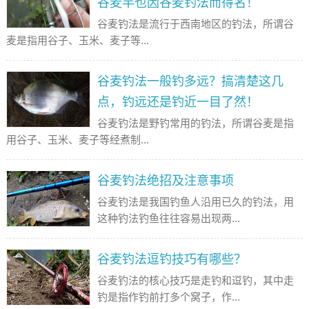
谷麦竿也因谷麦钓法而得名！
谷麦钓法是流行于西南地区的钓法，所谓谷
麦是指用谷子、玉米、麦子等...
谷麦钓法一般钓多远？搞清楚这几
点，钓远还是钓近一目了然！
谷麦钓法是野钓常用的钓法，所谓谷麦是指
用谷子、玉米、麦子等经煮制...
谷麦钓法绝招及注意事项
谷麦钓法是我国钓鱼人沿用已久的钓法，用
这种钓法钓鱼往往容易出现两...
谷麦钓法逗钓技巧有哪些？
谷麦钓法的核心技巧是走钓和逗钓，其中走
钓是指作钓前打多个窝子，作...