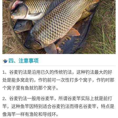
四、注意事项
1、谷麦钓法是沿用已久的传统钓法，这种钓法最大的好
处是能多窝走钓，作钓前可一次性打多个窝子，作钓时那
个窝子里有鱼就钓那个窝子。
2、谷麦钓法一般用谷麦竿，所谓谷麦竿实际上就是前打
竿，这种鱼竿因特别适合谷麦钓法而得名谷麦竿，特点是
像海竿一样有渔轮和导线环。