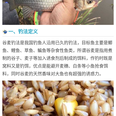
一、钓法定义
谷麦钓法是我国钓鱼人沿用已久的钓法，目标鱼主要是鲫
鱼、鲤鱼、草鱼、鳊鱼等杂食性鱼类，所谓谷麦是指用煮
制的谷子、麦子等加入诱食剂后制成的饵料，作钓时既是
窝料又是钓饵，优点是能避开麦穗、白条等小鱼抢食饵
料，同时谷麦的天然香味对大鱼也有超强的诱惑力。