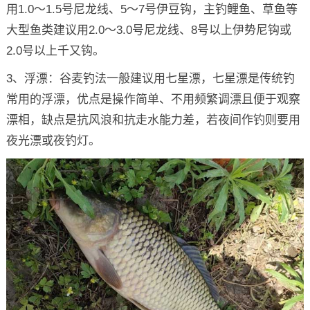
用1.0～1.5号尼龙线、5～7号伊豆钩，主钓鲤鱼、草鱼等
大型鱼类建议用2.0～3.0号尼龙线、8号以上伊势尼钩或
2.0号以上千又钩。
3、浮漂：谷麦钓法一般建议用七星漂，七星漂是传统钓
常用的浮漂，优点是操作简单、不用频繁调漂且便于观察
漂相，缺点是抗风浪和抗走水能力差，若夜间作钓则要用
夜光漂或夜钓灯。