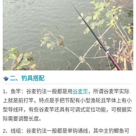
二、钓具搭配
1、鱼竿：谷麦钓法一般都是用
谷麦竿
，所谓谷麦竿实际
上就是前打竿，特点是手把节配有小型渔轮且竿体上有小
型导线环，有些谷麦竿还具有可调式定位功能，可根据实
际需要调整长度。
2、线组：谷麦钓法一般都是单钩通线，其中主钓鲫鱼可