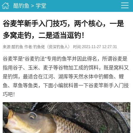
酷钓鱼
>
学堂
谷麦竿新手入门技巧，两个核心，一是
多窝走钓，二是适当逗钓！
来源:酷钓鱼 作者:钓鱼佬（资深钓鱼人） 时间:2021-11-27 12:27:31
谷麦竿是“谷麦钓法”专用的鱼竿并因此得名，所谓谷麦是
指用谷子、玉米、麦子等谷物加工成的饵料，既是窝料又
是钓饵，最适合在江河、湖库等天然水体中钓鲫鱼、鲤
鱼、草鱼等鱼类，下面小编就科普一下谷麦竿新手入门技
巧吧！