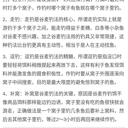
时打多个窝子，作钓时哪个窝子有鱼就在哪个窝子里钓。
2、走钓：走钓是谷麦钓法的核心，所谓走钓实际上就是
游钓于多个窝子之间，能走钓得益于麦穗、白条等小杂鱼
对谷麦不感兴趣，加之谷麦钓法用的钓具又非常简捷，这
种钓法比台钓更具有主动性，相当于是人在主动找鱼。
3、逗钓：逗钓是谷麦钓法的精髓，所谓逗钓是指没口时
要轻轻将饵料稍微提起来再放下去，这样有利于鱼发现饵
料并能激发鱼的摄食积极性，作钓时要从窝子外围逐渐向
窝子中间搜索，目的是最大限度的避免惊到窝子的鱼。
4、补窝：补窝是谷麦钓法的关键，原因是谷麦作钓饵不
像商品饵料那样能边钓边诱，窝子里没有吃的鱼很快就会
游走，正确做法是一个窝子里钓几条鱼后要补上窝料，然
后去其他窝子里钓，等过2～3小时后再回来继续作钓。