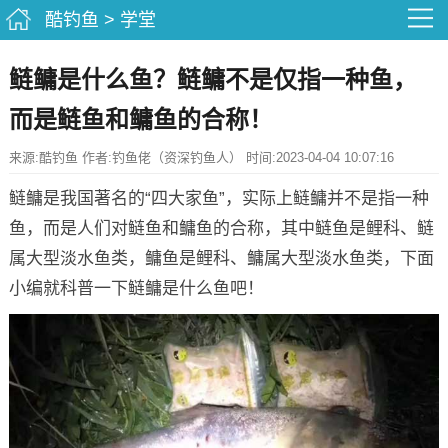
酷钓鱼
>
学堂
鲢鳙是什么鱼？鲢鳙不是仅指一种鱼，
而是鲢鱼和鳙鱼的合称！
来源:酷钓鱼 作者:钓鱼佬（资深钓鱼人） 时间:2023-04-04 10:07:16
鲢鳙是我国著名的“四大家鱼”，实际上鲢鳙并不是指一种
鱼，而是人们对鲢鱼和鳙鱼的合称，其中鲢鱼是鲤科、鲢
属大型淡水鱼类，鳙鱼是鲤科、鳙属大型淡水鱼类，下面
小编就科普一下鲢鳙是什么鱼吧！