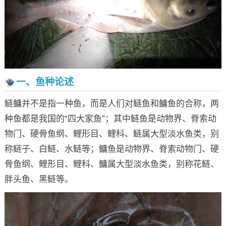
一、鱼种论述
鲢鳙并不是指一种鱼，而是人们对鲢鱼和鳙鱼的合称，两
种鱼都是我国的“四大家鱼”；其中鲢鱼是动物界、脊索动
物门、硬骨鱼纲、鲤形目、鲤科、鲢属大型淡水鱼类，别
称鲢子、白鲢、水鲢等；鳙鱼是动物界、脊索动物门、硬
骨鱼纲、鲤形目、鲤科、鳙属大型淡水鱼类，别称花鲢、
胖头鱼、黑鲢等。