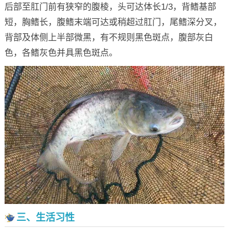
后部至肛门前有狭窄的腹棱，头可达体长1/3，背鳍基部
短，胸鳍长，腹鳍末端可达或稍超过肛门，尾鳍深分叉，
背部及体侧上半部微黑，有不规则黑色斑点，腹部灰白
色，各鳍灰色并具黑色斑点。
三、生活习性