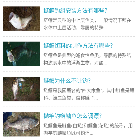
鲢鳙钓组安装方法有哪些？
鲢鳙是典型的中上层鱼类，一般情况下都在
水体中上层活动，靠腮的特殊...
鲢鳙饵料的制作方法有哪些？
鲢鳙鱼是典型的滤食性鱼类，靠腮的特殊结
构滤食水中的浮游生物，对酸...
鲢鳙为什么不让钓？
鲢鳙是我国著名的“四大家鱼”，其中鲢鱼是鲤
科、鲢属鱼类，俗称鲢子...
抛竿钓鲢鳙鱼怎么调漂？
鲢鳙鱼是鲢鱼(白鲢)和鳙鱼(花鲢)的统称，用
抛竿钓鲢鳙鱼既可钓浮...