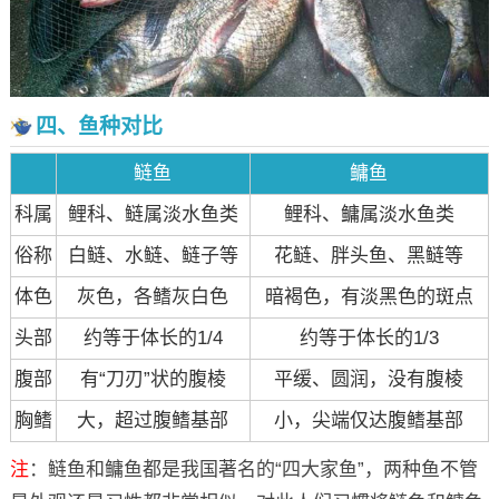
四、鱼种对比
鲢鱼
鳙鱼
科属
鲤科、鲢属淡水鱼类
鲤科、鳙属淡水鱼类
俗称
白鲢、水鲢、鲢子等
花鲢、胖头鱼、黑鲢等
体色
灰色，各鳍灰白色
暗褐色，有淡黑色的斑点
头部
约等于体长的1/4
约等于体长的1/3
腹部
有“刀刃”状的腹棱
平缓、圆润，没有腹棱
胸鳍
大，超过腹鳍基部
小，尖端仅达腹鳍基部
注
：鲢鱼和鳙鱼都是我国著名的“四大家鱼”，两种鱼不管