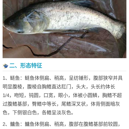
二、形态特征
1、鲢鱼：鲢鱼体侧扁、稍高，呈纺锤形，腹部狭窄并具
明显腹棱，腹棱自胸鳍直达肛门，头大，头长约体长
1/4，吻短，钝圆，口宽，眼小，体被小圆鳞，胸鳍不超
过腹鳍基部，臀鳍中等长，尾鳍深叉状，体背侧面暗灰
色，下侧银白色，各鳍呈淡灰色。
2、鳙鱼：鳙鱼体侧扁、稍高，腹部在腹鳍基部前较圆，