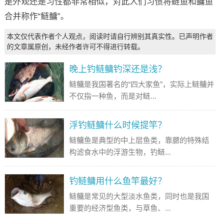
是外观还是习性都非常相似，对此人们习惯将鲢鱼和鳙鱼
合并称作“鲢鳙”。
本文仅代表作者个人观点，阅读时请自行辨别其真实性。已声明作者
的文章属原创，未经作者许可不得进行转载。
晚上钓鲢鳙钓深还是浅？
鲢鳙是我国著名的“四大家鱼”，实际上鲢鳙并
不仅指一种鱼，而是对鲢...
浮钓鲢鳙什么时候提竿？
鲢鳙鱼是典型的中上层鱼类，靠腮的特殊结
构滤食水中的浮游生物，钓鲢...
钓鲢鳙用什么鱼竿最好？
鲢鳙是常见的大型淡水鱼类，同时也是我国
重要的经济型鱼类，与草鱼、...