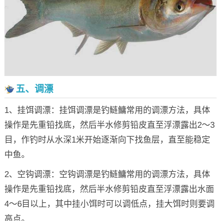
五、调漂
1、挂饵调漂：挂饵调漂是钓鲢鳙常用的调漂方法，具体
操作是先重铅找底，然后半水修剪铅皮直至浮漂露出2～3
目，作钓时从水深1米开始逐渐向下找鱼层，直至能稳定
中鱼。
2、空钩调漂：空钩调漂是钓鲢鳙常用的调漂方法，具体
操作是先重铅找底，然后半水修剪铅皮直至浮漂露出水面
4～6目以上，其中挂小饵时可以调低点，挂大饵时则要调
高点。