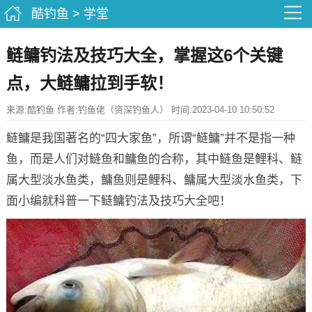
酷钓鱼
>
学堂
鲢鳙钓法及技巧大全，掌握这6个关键
点，大鲢鳙拉到手软！
来源:酷钓鱼 作者:钓鱼佬（资深钓鱼人） 时间:2023-04-10 10:50:52
鲢鳙是我国著名的“四大家鱼”，所谓“鲢鳙”并不是指一种
鱼，而是人们对鲢鱼和鳙鱼的合称，其中鲢鱼是鲤科、鲢
属大型淡水鱼类，鳙鱼则是鲤科、鳙属大型淡水鱼类，下
面小编就科普一下鲢鳙钓法及技巧大全吧！