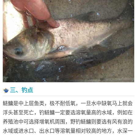
三、钓点
鲢鳙是中上层鱼类，极不耐低氧，一旦水中缺氧马上就会
浮头甚至死亡，钓鲢鳙一定要选溶氧量高的水域，例如在
养殖池中可选择增氧机周围，野钓鲢鳙则要选有风有浪的
水域或进水口、出水口等溶氧量相对较高的地方，水深一