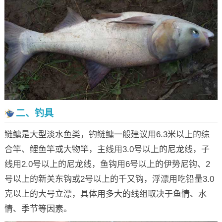
二、钓具
鲢鳙是大型淡水鱼类，钓鲢鳙一般建议用6.3米以上的综
合竿、鲤鱼竿或大物竿，主线用3.0号以上的尼龙线，子
线用2.0号以上的尼龙线，鱼钩用6号以上的伊势尼钩、2
号以上的新关东钩或2号以上的千又钩，浮漂用吃铅量3.0
克以上的大号立漂，具体用多大的线组取决于鱼情、水
情、季节等因素。