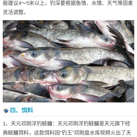
般建议4～5米以上，钓深要根据鱼情、水情、天气等因素
灵活调整。
四、饵料
1、天元邓刚浮钓鲢鳙：天元邓刚浮钓鲢鳙是天元旗下经
典鲢鳙饵料，这款饵料因“钓王”邓刚盘水库视频火出了天