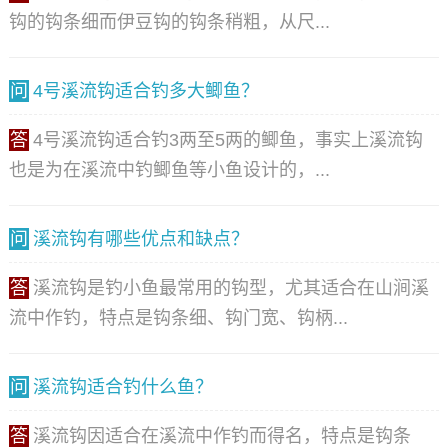
钩的钩条细而伊豆钩的钩条稍粗，从尺...
问
4号溪流钩适合钓多大鲫鱼？
答
4号溪流钩适合钓3两至5两的鲫鱼，事实上溪流钩
也是为在溪流中钓鲫鱼等小鱼设计的，...
问
溪流钩有哪些优点和缺点？
答
溪流钩是钓小鱼最常用的钩型，尤其适合在山涧溪
流中作钓，特点是钩条细、钩门宽、钩柄...
问
溪流钩适合钓什么鱼？
答
溪流钩因适合在溪流中作钓而得名，特点是钩条