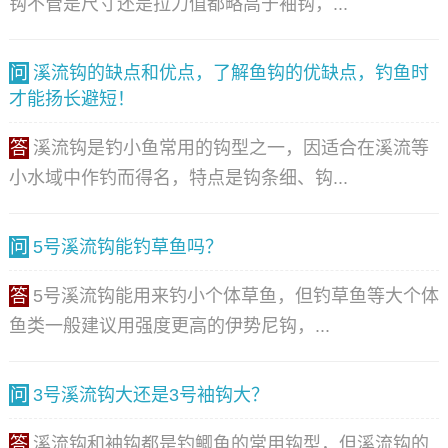
钩不管是尺寸还是拉力值都略高于袖钩，...
问
溪流钩的缺点和优点，了解鱼钩的优缺点，钓鱼时
才能扬长避短！
答
溪流钩是钓小鱼常用的钩型之一，因适合在溪流等
小水域中作钓而得名，特点是钩条细、钩...
问
5号溪流钩能钓草鱼吗？
答
5号溪流钩能用来钓小个体草鱼，但钓草鱼等大个体
鱼类一般建议用强度更高的伊势尼钩，...
问
3号溪流钩大还是3号袖钩大？
答
溪流钩和袖钩都是钓鲫鱼的常用钩型，但溪流钩的