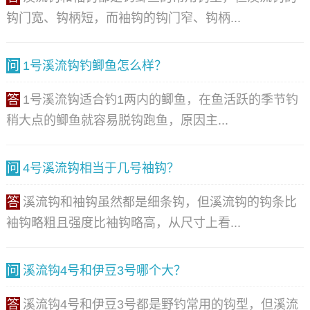
钩门宽、钩柄短，而袖钩的钩门窄、钩柄...
问
1号溪流钩钓鲫鱼怎么样？
答
1号溪流钩适合钓1两内的鲫鱼，在鱼活跃的季节钓
稍大点的鲫鱼就容易脱钩跑鱼，原因主...
问
4号溪流钩相当于几号袖钩？
答
溪流钩和袖钩虽然都是细条钩，但溪流钩的钩条比
袖钩略粗且强度比袖钩略高，从尺寸上看...
问
溪流钩4号和伊豆3号哪个大？
答
溪流钩4号和伊豆3号都是野钓常用的钩型，但溪流