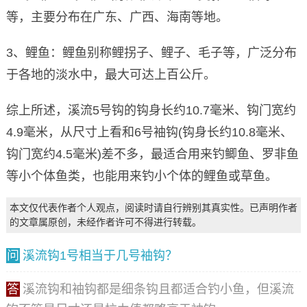
等，主要分布在广东、广西、海南等地。
3、鲤鱼：鲤鱼别称鲤拐子、鲤子、毛子等，广泛分布
于各地的淡水中，最大可达上百公斤。
综上所述，溪流5号钩的钩身长约10.7毫米、钩门宽约
4.9毫米，从尺寸上看和6号袖钩(钩身长约10.8毫米、
钩门宽约4.5毫米)差不多，最适合用来钓鲫鱼、罗非鱼
等小个体鱼类，也能用来钓小个体的鲤鱼或草鱼。
本文仅代表作者个人观点，阅读时请自行辨别其真实性。已声明作者
的文章属原创，未经作者许可不得进行转载。
问
溪流钩1号相当于几号袖钩？
答
溪流钩和袖钩都是细条钩且都适合钓小鱼，但溪流