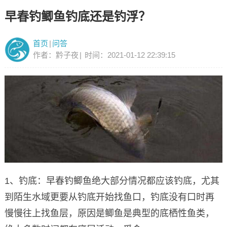
早春钓鲫鱼钓底还是钓浮？
首页
|
问答
作者：黔子夜
|
时间：2021-01-12 22:39:15
1、钓底：早春钓鲫鱼绝大部分情况都应该钓底，尤其
到陌生水域更要从钓底开始找鱼口，钓底没有口时再
慢慢往上找鱼层，原因是鲫鱼是典型的底栖性鱼类，