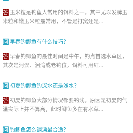
答
玉米粒是钓鱼人常用的饵料之一，其中尤以发酵玉
米粒和嫩玉米粒最常用，不管是打窝还是...
问
早春钓鲫鱼有什么技巧？
答
早春钓鲫鱼的最佳时间是中午，钓点首选水草区，
其次是河汊、洄湾或老钓位，饵料可用红...
问
初夏钓鲫鱼钓深水还是浅水？
答
初夏钓鲫鱼大部分情况都要钓浅，原因是初夏的气
温实际上并不算高，此时鲫鱼多在有水草...
问
钓鲫鱼怎么调漂最合适？