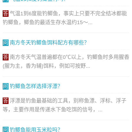
答
气温1到6度能钓鲫鱼，事实上只要不完全结冰都能
钓鲫鱼，鲫鱼的最适生存水温约15～...
问
南方冬天钓鲫鱼饵料配方有哪些？
答
南方冬天气温普遍都在0℃以上，钓鲫鱼时多用腥香
(腥为主，香为辅)饵料，例如可按野...
问
钓鲫鱼怎样选择浮漂？
答
浮漂是钓鱼最基础的工具，别称鱼漂、浮标、浮子
等，主要作用是传递水下鱼吃饵的信号，...
问
钓鲫鱼能用玉米粒吗？