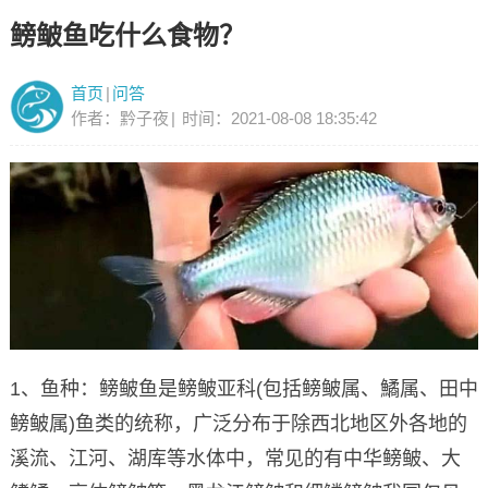
鳑鲏鱼吃什么食物？
首页
|
问答
作者：黔子夜
|
时间：2021-08-08 18:35:42
1、鱼种：鳑鲏鱼是鳑鲏亚科(包括鳑鲏属、鱊属、田中
鳑鲏属)鱼类的统称，广泛分布于除西北地区外各地的
溪流、江河、湖库等水体中，常见的有中华鳑鲏、大