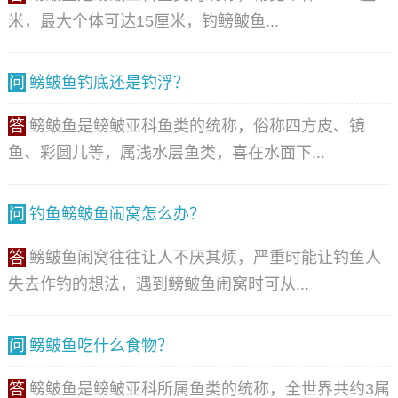
米，最大个体可达15厘米，钓鳑鲏鱼...
问
鳑鲏鱼钓底还是钓浮？
答
鳑鲏鱼是鳑鲏亚科鱼类的统称，俗称四方皮、镜
鱼、彩圆儿等，属浅水层鱼类，喜在水面下...
问
钓鱼鳑鲏鱼闹窝怎么办？
答
鳑鲏鱼闹窝往往让人不厌其烦，严重时能让钓鱼人
失去作钓的想法，遇到鳑鲏鱼闹窝时可从...
问
鳑鲏鱼吃什么食物？
答
鳑鲏鱼是鳑鲏亚科所属鱼类的统称，全世界共约3属