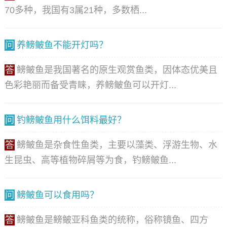
70多种，我国有3属21种，多数栖...
问
养鳑鲏鱼不能开灯吗？
答
鳑鲏鱼是我国著名的原生观赏鱼类，因体态优美且
色彩艳丽而备受青睐，养鳑鲏鱼可以开灯...
问
钓鳑鲏鱼用什么饵料最好？
答
鳑鲏鱼是杂食性鱼类，主要以藻类、浮游生物、水
生昆虫、高等植物碎屑等为食，钓鳑鲏鱼...
问
鳑鲏鱼可以食用吗？
答
鳑鲏鱼是鳑鲏亚科鱼类的统称，俗称镜鱼、四方