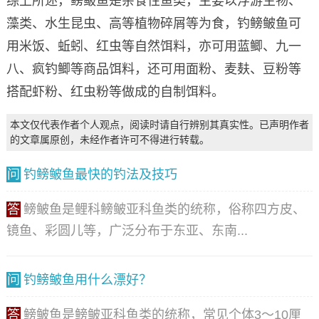
综上所述，鳑鲏鱼是杂食性鱼类，主要以浮游生物、
藻类、水生昆虫、高等植物碎屑等为食，钓鳑鲏鱼可
用米饭、蚯蚓、红虫等自然饵料，亦可用蓝鲫、九一
八、疯钓鲫等商品饵料，还可用面粉、麦麸、豆粉等
搭配虾粉、红虫粉等做成的自制饵料。
本文仅代表作者个人观点，阅读时请自行辨别其真实性。已声明作者
的文章属原创，未经作者许可不得进行转载。
问
钓鳑鲏鱼最快的钓法及技巧
答
鳑鲏鱼是鲤科鳑鲏亚科鱼类的统称，俗称四方皮、
镜鱼、彩圆儿等，广泛分布于东亚、东南...
问
钓鳑鲏鱼用什么漂好？
答
鳑鲏鱼是鳑鲏亚科鱼类的统称，常见个体3～10厘