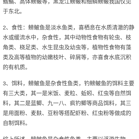
鳍鱊、高体鳑鲏等，黑龙江鳑鲏和细鳞鳑鲏我国仅见
于东北。
2、食性：鳑鲏鱼是淡水鱼类，喜栖息在水质清澈的静
水或缓流水中，杂食性，其中动物性食物有轮虫、枝
角类、桡足类、水生昆虫及幼虫等，植物性食物有藻
类及高等植物的幼嫩枝叶、碎屑等，亦喜食水底沉积
的有机质。
3、饵料，鳑鲏鱼是杂食性鱼类，钓鳑鲏鱼的饵料主要
有三大类，其一是米饭、麦粒、蚯蚓、红虫等自然饵
料，其二是蓝鲫、九一八、疯钓鲫等商品饵料，其三
是用面粉、麦麸、豆粉等搭配虾粉、红虫粉等做成的
自制饵料。