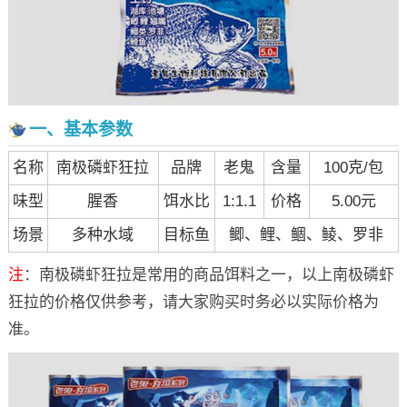
一、基本参数
名称
南极磷虾狂拉
品牌
老鬼
含量
100克/包
味型
腥香
饵水比
1:1.1
价格
5.00元
场景
多种水域
目标鱼
鲫、鲤、鲴、鲮、罗非
注
：南极磷虾狂拉是常用的商品饵料之一，以上南极磷虾
狂拉的价格仅供参考，请大家购买时务必以实际价格为
准。