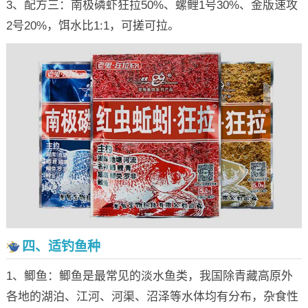
3、配方三：南极磷虾狂拉50%、螺鲤1号30%、金版速攻
2号20%，饵水比1:1，可搓可拉。
四、适钓鱼种
1、鲫鱼：鲫鱼是最常见的淡水鱼类，我国除青藏高原外
各地的湖泊、江河、河渠、沼泽等水体均有分布，杂食性