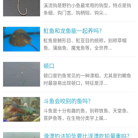
溪流钩是野钓小鱼最常用的钩型，特点是钩
条细、钩门宽、钩柄短、钩尖...
魟鱼和龙鱼能一起养吗？
魟鱼是鲼形目、魟亚目的统称，别称草帽
鱼、蒲扇鱼、魔鬼鱼等，全世界...
顿口
顿口是钓鱼常见的一种漂相，尤其是钓鲫鱼
时最容易出现顿口，特征是浮...
斗鱼会咬别的鱼吗？
斗鱼是十分有趣的鱼，别称铁鱼、天堂鱼、
菩萨鱼等，在生物分类学上属...
滑漂钓法铅坠要比浮漂吃铅量重吗？