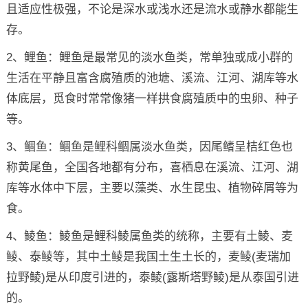
且适应性极强，不论是深水或浅水还是流水或静水都能生
存。
2、鲤鱼：鲤鱼是最常见的淡水鱼类，常单独或成小群的
生活在平静且富含腐殖质的池塘、溪流、江河、湖库等水
体底层，觅食时常常像猪一样拱食腐殖质中的虫卵、种子
等。
3、鲴鱼：鲴鱼是鲤科鲴属淡水鱼类，因尾鳍呈桔红色也
称黄尾鱼，全国各地都有分布，喜栖息在溪流、江河、湖
库等水体中下层，主要以藻类、水生昆虫、植物碎屑等为
食。
4、鲮鱼：鲮鱼是鲤科鲮属鱼类的统称，主要有土鲮、麦
鲮、泰鲮等，其中土鲮是我国土生土长的，麦鲮(麦瑞加
拉野鲮)是从印度引进的，泰鲮(露斯塔野鲮)是从泰国引进
的。