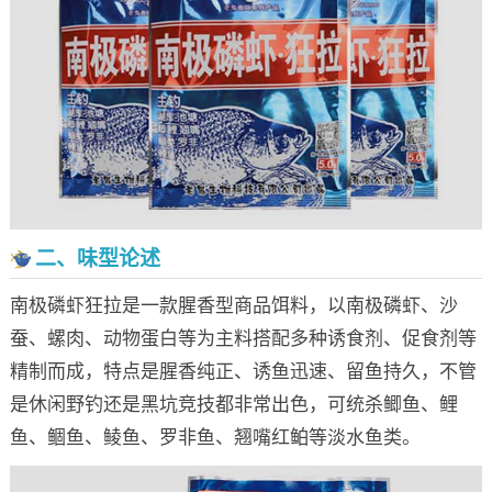
二、味型论述
南极磷虾狂拉是一款腥香型商品饵料，以南极磷虾、沙
蚕、螺肉、动物蛋白等为主料搭配多种诱食剂、促食剂等
精制而成，特点是腥香纯正、诱鱼迅速、留鱼持久，不管
是休闲野钓还是黑坑竞技都非常出色，可统杀鲫鱼、鲤
鱼、鲴鱼、鲮鱼、罗非鱼、翘嘴红鲌等淡水鱼类。