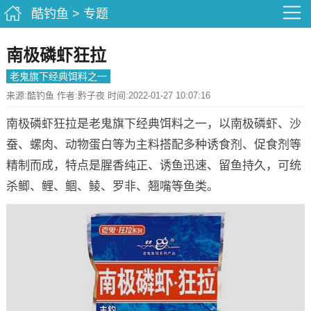
酷钓鱼
>
专题
南极磷虾狂拉
老鬼旗下经典饵料之一
来源:酷钓鱼 作者:黔子夜 时间:2022-01-27 10:07:16
南极磷虾狂拉是老鬼旗下经典饵料之一，以南极磷虾、沙
蚕、螺肉、动物蛋白等为主料搭配多种诱食剂、促食剂等
精制而成，特点是腥香纯正、诱鱼迅速、留鱼持久，可统
杀鲫、鲤、鲴、鲮、罗非、翘嘴等鱼类。