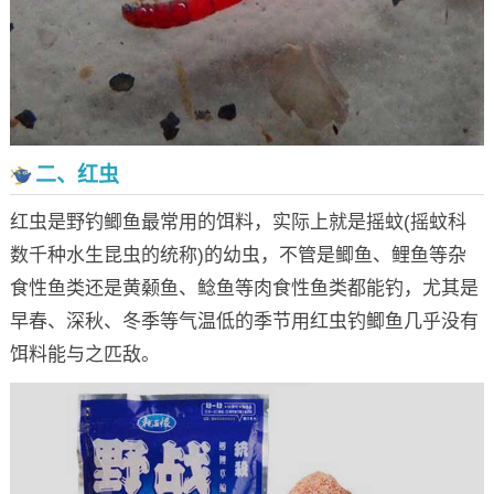
二、红虫
红虫是野钓鲫鱼最常用的饵料，实际上就是摇蚊(摇蚊科
数千种水生昆虫的统称)的幼虫，不管是鲫鱼、鲤鱼等杂
食性鱼类还是黄颡鱼、鲶鱼等肉食性鱼类都能钓，尤其是
早春、深秋、冬季等气温低的季节用红虫钓鲫鱼几乎没有
饵料能与之匹敌。