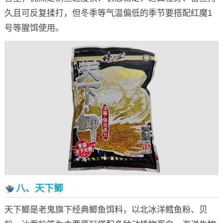
久且可反复揉打，但冬季等气温偏低的季节要搭配红魔1
号等腥饵使用。
八、天下鲫
天下鲫是老鬼旗下经典鲫鱼饵料，以北冰洋鳕鱼粉、贝