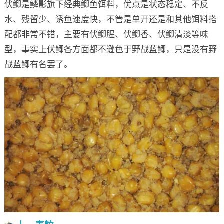
伏鲫是鳞影旗下经典鲫鱼饵料，优点是状态稳定、不反
水、残留少、诱鱼速度快，不管是单开还是和其他饵料搭
配都非常不错，主要有伏鲫腥、伏鲫香、伏鲫清淡等味
型，事实上伏鲫各方面都不逊色于野战蓝鲫，只是没有野
战蓝鲫有名罢了。