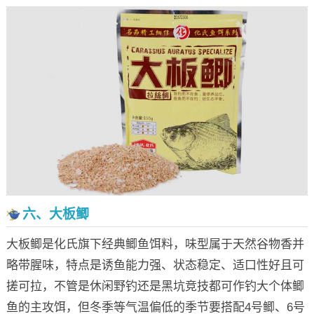
六、大板鲫
大板鲫是化氏旗下经典鲫鱼饵料，味型属于天然谷物香并
略带腥味，特点是诱鱼能力强、状态稳定、适口性好且可
搓可拉，不管是休闲野钓还是黑坑竞技都可作钓大个体鲫
鱼的主攻饵，但冬季等气温偏低的季节要搭配4号鲫、6号