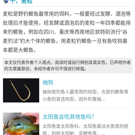
十、麦粒
麦粒是野钓鲫鱼最常用的饵料，一般要经过发酵、酒泡等
处理后才能使用，经发酵或酒泡后的麦粒一年四季都能用
来钓鲫鱼，例如在四川、重庆等西南地区就特别流行“谷
麦钓法”钓大个体的鲫鱼，用麦粒钓鲫鱼一旦有鱼咬钩基
本都是大鲫鱼。
本文仅代表作者个人观点，阅读时请自行辨别其真实性。已声明作者
的文章属原创，未经作者许可不得进行转载。
袖钩
袖钩是钓鱼人最常用的钩型，也是钓鲫鱼等
小鱼的首选钩型，因外形像袖...
太阳鱼会吃其他鱼吗？
太阳鱼是太阳鱼科、太阳鱼属淡水鱼类的统
称，别称太阳鲈、蓝鳃鱼等，...