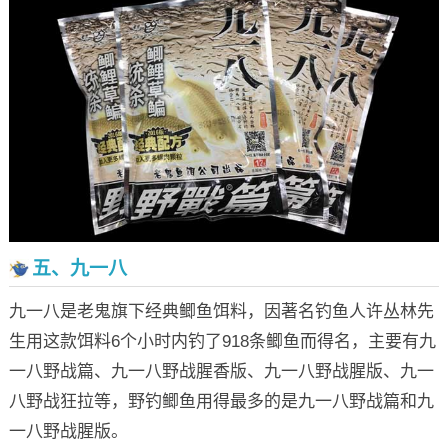
五、九一八
九一八是老鬼旗下经典鲫鱼饵料，因著名钓鱼人许丛林先
生用这款饵料6个小时内钓了918条鲫鱼而得名，主要有九
一八野战篇、九一八野战腥香版、九一八野战腥版、九一
八野战狂拉等，野钓鲫鱼用得最多的是九一八野战篇和九
一八野战腥版。