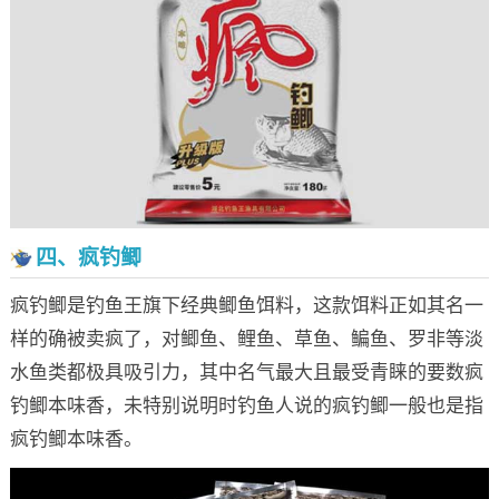
四、疯钓鲫
疯钓鲫是钓鱼王旗下经典鲫鱼饵料，这款饵料正如其名一
样的确被卖疯了，对鲫鱼、鲤鱼、草鱼、鳊鱼、罗非等淡
水鱼类都极具吸引力，其中名气最大且最受青睐的要数疯
钓鲫本味香，未特别说明时钓鱼人说的疯钓鲫一般也是指
疯钓鲫本味香。