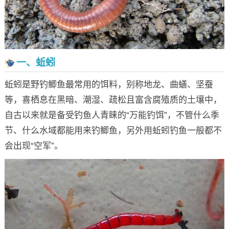
一、蚯蚓
蚯蚓是野钓鲫鱼最常用的饵料，别称地龙、曲蟮、坚蚕
等，喜栖息在黑暗、潮湿、疏松且富含腐殖质的土壤中，
自古以来就是备受钓鱼人青睐的“万能钓饵”，不管什么季
节、什么水域都能用来钓鲫鱼，另外用蚯蚓钓鱼一般都不
会出现“空军”。