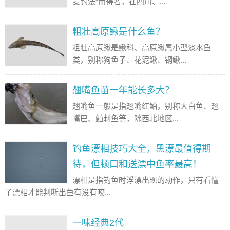
麦钓法”而得名，在四川、...
粗壮高原鳅是什么鱼？
粗壮高原鳅是鳅科、高原鳅属小型淡水鱼
类，别称狗鱼子、花泥鳅、钢鳅...
翘嘴鱼苗一年能长多大？
翘嘴鱼一般是指翘嘴红鲌，别称大白鱼、翘
嘴巴、鮊刺鱼等，除西北地区...
钓鱼漂相技巧大全，黑漂最值得期
待，但顿口和送漂中鱼率最高！
漂相是指钓鱼时浮漂出现的动作，只有看懂
了漂相才能判断出鱼有没有咬...
一味经典2代