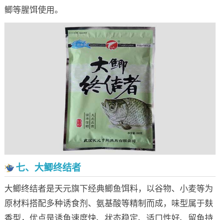
鲫等腥饵使用。
七、大鲫终结者
大鲫终结者是天元旗下经典鲫鱼饵料，以谷物、小麦等为
原材料搭配多种诱食剂、氨基酸等精制而成，味型属于麸
香型，优点是诱鱼速度快、状态稳定、适口性好、留鱼持