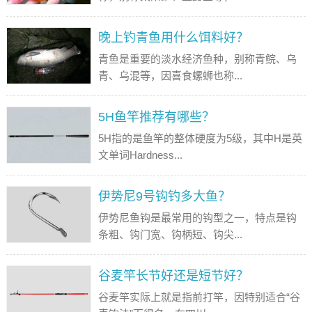
晚上钓青鱼用什么饵料好？
青鱼是重要的淡水经济鱼种，别称青鲩、乌
青、乌混等，因喜食螺蛳也称...
5H鱼竿推荐有哪些？
5H指的是鱼竿的整体硬度为5级，其中H是英
文单词Hardness...
伊势尼9号钩钓多大鱼？
伊势尼鱼钩是最常用的钩型之一，特点是钩
条粗、钩门宽、钩柄短、钩尖...
谷麦竿长节好还是短节好？
谷麦竿实际上就是指前打竿，因特别适合“谷