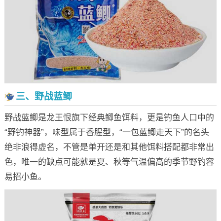
三、野战蓝鲫
野战蓝鲫是龙王恨旗下经典鲫鱼饵料，更是钓鱼人口中的
“野钓神器”，味型属于香腥型，“一包蓝鲫走天下”的名头
绝非浪得虚名，不管是单开还是和其他饵料搭配都非常出
色，唯一的缺点可能就是夏、秋等气温偏高的季节野钓容
易招小鱼。